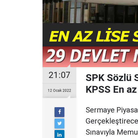
21:07
SPK Sözlü S
KPSS En az
12 Ocak 2022
Sermaye Piyasa
Gerçekleştirece
Sınavıyla Memur