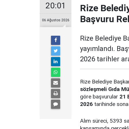
20:01
Rize Beledi
Başvuru Re
06 Ağustos 2026
Rize Belediye B
yayımlandı. Baş
2026 tarihler a
Rize Belediye Başka
sözleşmeli Gıda Mü
göre başvurular
21 
2026
tarihinde sona
Alım süreci, 5393 say
kapsamında gerçekle