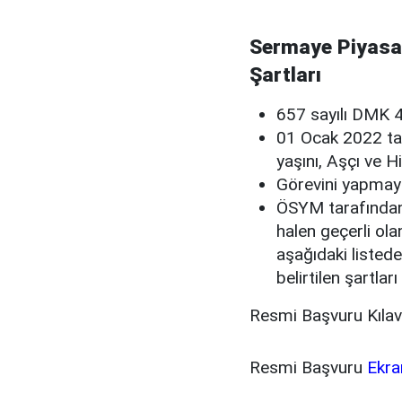
Sermaye Piyasa
Şartları
657 sayılı DMK 4
01 Ocak 2022 tar
yaşını, Aşçı ve H
Görevini yapma
ÖSYM tarafından 
halen geçerli ol
aşağıdaki listede
belirtilen şartlar
Resmi Başvuru Kıla
Resmi Başvuru
Ekra