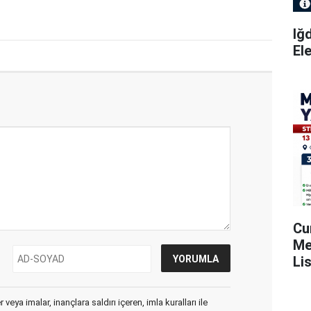
Iğ
El
Cu
Me
Li
Ya
veya imalar, inançlara saldırı içeren, imla kuralları ile