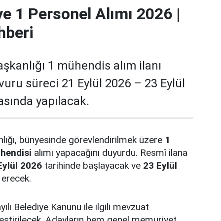
ye 1 Personel Alımı 2026 |
hberi
aşkanlığı 1 mühendis alım ilanı
vuru süreci 21 Eylül 2026 – 23 Eylül
rasında yapılacak.
nlığı, bünyesinde görevlendirilmek üzere
1
hendisi
alımı yapacağını duyurdu. Resmî ilana
Eylül 2026
tarihinde başlayacak ve
23 Eylül
 erecek.
ılı Belediye Kanunu ile ilgili mevzuat
ştirilecek. Adayların hem genel memuriyet