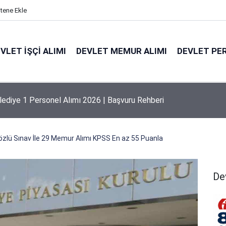
itene Ekle
VLET İŞÇI ALIMI
DEVLET MEMUR ALIMI
DEVLET PE
 Mayıs Üniversitesi Personel Alım İlanı 2026 | Şartlar
zlü Sınav İle 29 Memur Alımı KPSS En az 55 Puanla
De