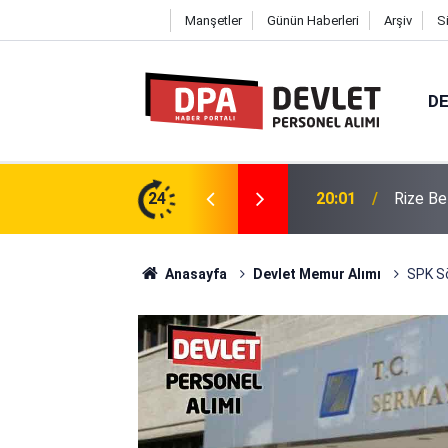
Manşetler
Günün Haberleri
Arşiv
S
DE
2026 | Başvuru Rehberi
24
19:57
Ondokuz
Anasayfa
Devlet Memur Alımı
SPK Sö