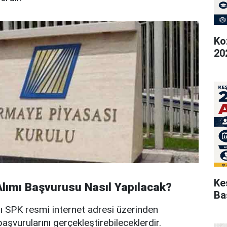
Ko
20
Ke
ımı Başvurusu Nasıl Yapılacak?
Ba
ı SPK resmi internet adresi üzerinden
aşvurularını gerçekleştirebileceklerdir.