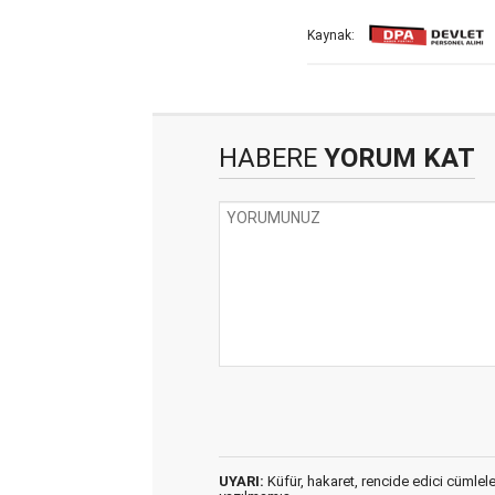
Kaynak:
HABERE
YORUM KAT
UYARI:
Küfür, hakaret, rencide edici cümleler 