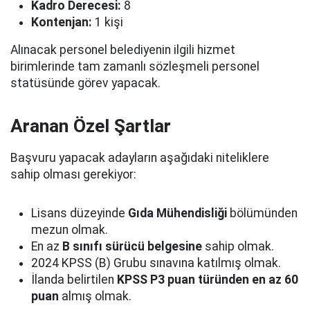
Kadro Derecesi:
8
Kontenjan:
1 kişi
Alınacak personel belediyenin ilgili hizmet
birimlerinde tam zamanlı sözleşmeli personel
statüsünde görev yapacak.
Aranan Özel Şartlar
Başvuru yapacak adayların aşağıdaki niteliklere
sahip olması gerekiyor:
Lisans düzeyinde
Gıda Mühendisliği
bölümünden
mezun olmak.
En az
B sınıfı sürücü belgesine
sahip olmak.
2024 KPSS (B) Grubu sınavına katılmış olmak.
İlanda belirtilen
KPSS P3 puan türünden en az 60
puan
almış olmak.