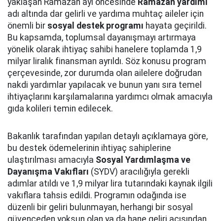
yaklaşan Ramazan ayı öncesinde
Ramazan yardımı
adı altında dar gelirli ve yardıma muhtaç aileler için
önemli bir
sosyal destek programı
hayata geçirildi.
Bu kapsamda, toplumsal dayanışmayı artırmaya
yönelik olarak ihtiyaç sahibi hanelere toplamda 1,9
milyar liralık finansman ayrıldı. Söz konusu program
çerçevesinde, zor durumda olan ailelere doğrudan
nakdi yardımlar yapılacak ve bunun yanı sıra temel
ihtiyaçlarını karşılamalarına yardımcı olmak amacıyla
gıda kolileri temin edilecek.
Bakanlık tarafından yapılan detaylı açıklamaya göre,
bu destek ödemelerinin ihtiyaç sahiplerine
ulaştırılması amacıyla
Sosyal Yardımlaşma ve
Dayanışma Vakıfları
(SYDV) aracılığıyla gerekli
adımlar atıldı ve 1,9 milyar lira tutarındaki kaynak ilgili
vakıflara tahsis edildi. Programın odağında ise
düzenli bir geliri bulunmayan, herhangi bir sosyal
güvenceden yoksun olan ya da hane geliri açısından