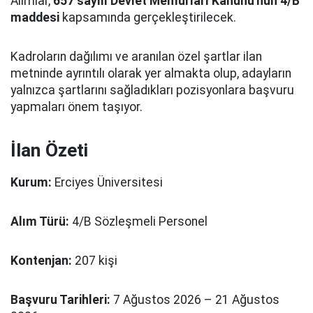
Alımlar,
657 sayılı Devlet Memurları Kanunu'nun 4/B
maddesi
kapsamında gerçekleştirilecek.
Kadroların dağılımı ve aranılan özel şartlar ilan
metninde ayrıntılı olarak yer almakta olup, adayların
yalnızca şartlarını sağladıkları pozisyonlara başvuru
yapmaları önem taşıyor.
İlan Özeti
Kurum:
Erciyes Üniversitesi
Alım Türü:
4/B Sözleşmeli Personel
Kontenjan:
207 kişi
Başvuru Tarihleri:
7 Ağustos 2026 – 21 Ağustos