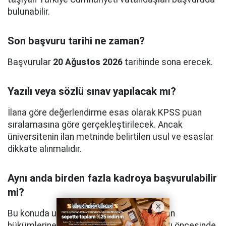
bulunabilir.
Son başvuru tarihi ne zaman?
Başvurular
20 Ağustos 2026
tarihinde sona erecek.
Yazılı veya sözlü sınav yapılacak mı?
İlana göre değerlendirme esas olarak KPSS puan
sıralamasına göre gerçekleştirilecek. Ancak
üniversitenin ilan metninde belirtilen usul ve esaslar
dikkate alınmalıdır.
Aynı anda birden fazla kadroya başvurulabilir
mi?
Bu konuda uygulanacak yöntem resmi ilan
hükümlerine göre belirlenecektir. Başvuru öncesinde