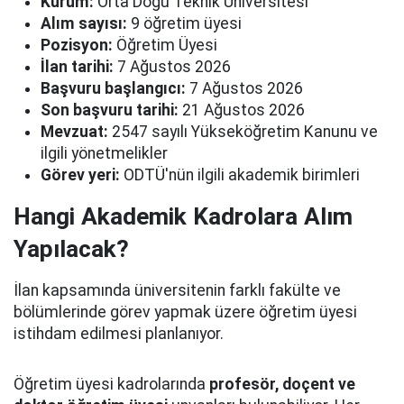
Kurum:
Orta Doğu Teknik Üniversitesi
Alım sayısı:
9 öğretim üyesi
Pozisyon:
Öğretim Üyesi
İlan tarihi:
7 Ağustos 2026
Başvuru başlangıcı:
7 Ağustos 2026
Son başvuru tarihi:
21 Ağustos 2026
Mevzuat:
2547 sayılı Yükseköğretim Kanunu ve
ilgili yönetmelikler
Görev yeri:
ODTÜ'nün ilgili akademik birimleri
Hangi Akademik Kadrolara Alım
Yapılacak?
İlan kapsamında üniversitenin farklı fakülte ve
bölümlerinde görev yapmak üzere öğretim üyesi
istihdam edilmesi planlanıyor.
Öğretim üyesi kadrolarında
profesör, doçent ve