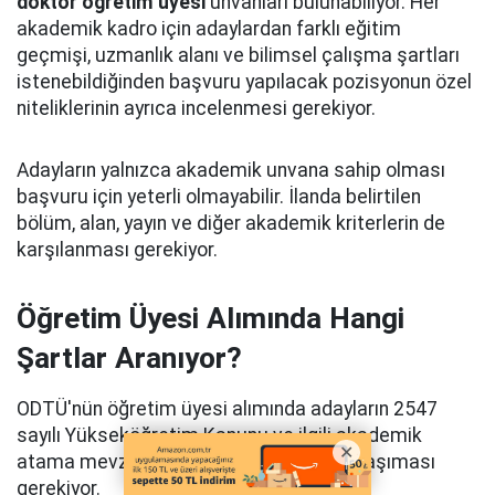
doktor öğretim üyesi
unvanları bulunabiliyor. Her
akademik kadro için adaylardan farklı eğitim
geçmişi, uzmanlık alanı ve bilimsel çalışma şartları
istenebildiğinden başvuru yapılacak pozisyonun özel
niteliklerinin ayrıca incelenmesi gerekiyor.
Adayların yalnızca akademik unvana sahip olması
başvuru için yeterli olmayabilir. İlanda belirtilen
bölüm, alan, yayın ve diğer akademik kriterlerin de
karşılanması gerekiyor.
Öğretim Üyesi Alımında Hangi
Şartlar Aranıyor?
ODTÜ'nün öğretim üyesi alımında adayların 2547
sayılı Yükseköğretim Kanunu ve ilgili akademik
atama mevzuatında belirtilen koşulları taşıması
gerekiyor.