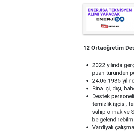
12 Ortaöğretim Dest
2022 yılında ger
puan türünden p
24.06.1985 yılı
Bina içi, dışı, ba
Destek personeli,
temizlik işçisi, 
sahip olmak ve 
belgelendirebilm
Vardiyalı çalışm