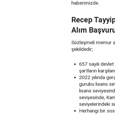
haberimizde.
Recep Tayyi
Alım Başvuru
Sözleşmeli memur alım
şekildedir;
657 sayılı devle
şartların karşıla
2022 yılında ger
gurubu lisans s
lisans seviyesi
seviyesinde, Ka
seviyelerindeki 
Herhangi bir sos