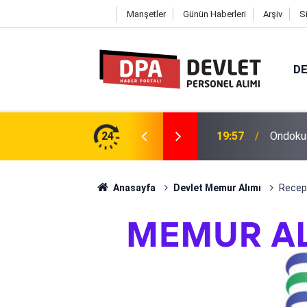
Manşetler
Günün Haberleri
Arşiv
S
DE
2026 | Başvuru Rehberi
24
19:57
Ondokuz
Anasayfa
Devlet Memur Alımı
Recep 