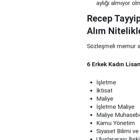
aylığı almıyor o
Recep Tayyi
Alım Nitelikl
Sözleşmeli memur alı
6 Erkek Kadın Lisan
İşletme
İktisat
Maliye
İşletme Maliye
Maliye Muhaseb
Kamu Yönetim
Siyaset Bilimi v
Uluslararası İli