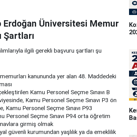
p Erdoğan Üniversitesi Memur
Ko
20
 Şartları
larıyla ilgili gerekli başvuru şartları şu
t memurları kanununda yer alan 48. Maddedeki
nması
çekleştirilen Kamu Personel Seçme Sınavı B
eviyesinde, Kamu Personel Seçme Sınavı P3 ön
nde, Kamu Personel Seçme Sınavı P93
Ke
mu Personel Seçme Sınavı P94 orta öğretim
Ba
sınavlara girmiş olmak
yal güvenli kurumundan yaşlılık ya da emeklilik