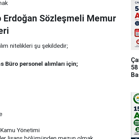
lmak
p Erdoğan Sözleşmeli Memur
eri
m nitelikleri şu şekildedir;
Ça
s Büro personel alımları için;
58
Ba
e
e Kamu Yönetimi
şkiler lisans bölümünden mezun olmak