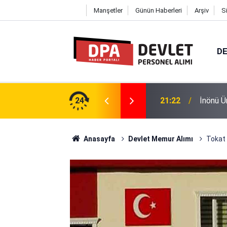
Manşetler
Günün Haberleri
Arşiv
S
DE
ü 12 Personel Alımı 2026 | Başvuru
24
21:22
İnönü Ü
Anasayfa
Devlet Memur Alımı
Tokat 