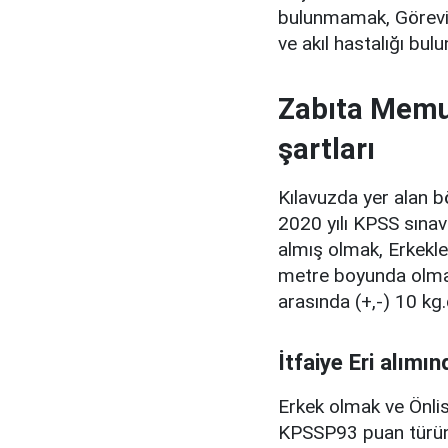
bulunmamak, Görevi
ve akıl hastalığı bu
Zabıta Memu
şartları
Kılavuzda yer alan 
2020 yılı KPSS sın
almış olmak, Erkekle
metre boyunda olmak
arasında (+,-) 10 kg
İtfaiye Eri alımın
Erkek olmak ve Önli
KPSSP93 puan türün