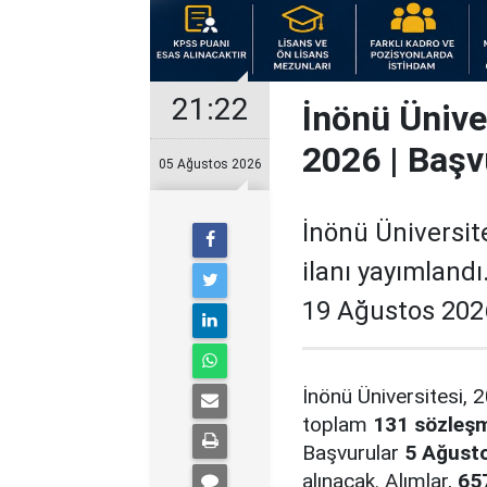
21:22
İnönü Ünive
2026 | Başv
05 Ağustos 2026
İnönü Üniversit
ilanı yayımland
19 Ağustos 2026
İnönü Üniversitesi, 2
toplam
131 sözleşm
Başvurular
5 Ağusto
alınacak. Alımlar,
65