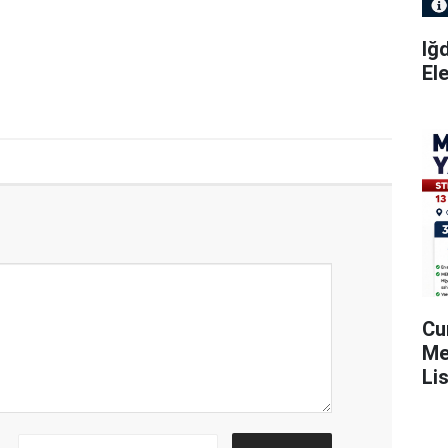
Iğ
El
Cu
Me
Li
Ya