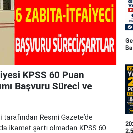
Ge
Ba
diyesi KPSS 60 Puan
ımı Başvuru Süreci ve
i tarafından Resmi Gazete’de
20
nda ikamet şartı olmadan KPSS 60
2.