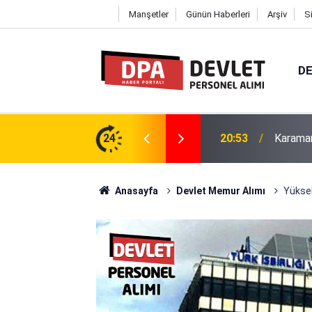
Manşetler
Günün Haberleri
Arşiv
S
DE
itesi 36 Personel Alımı 2026 | Başvuru
24
20:48
Erciyes
Anasayfa
Devlet Memur Alımı
Yüksek