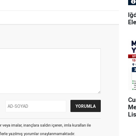
Iğ
El
Cu
Me
Li
Ya
veya imalar, inançlara saldırı içeren, imla kuralları ile
flerle yazılmış yorumlar onaylanmamaktadır.