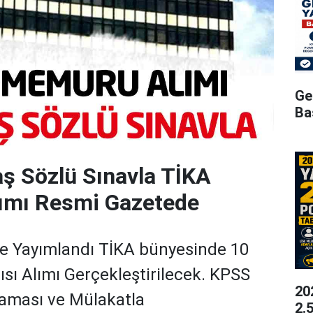
Ge
Ba
ş Sözlü Sınavla TİKA
lımı Resmi Gazetede
e Yayımlandı TİKA bünyesinde 10
ı Alımı Gerçekleştirilecek. KPSS
20
laması ve Mülakatla
2.