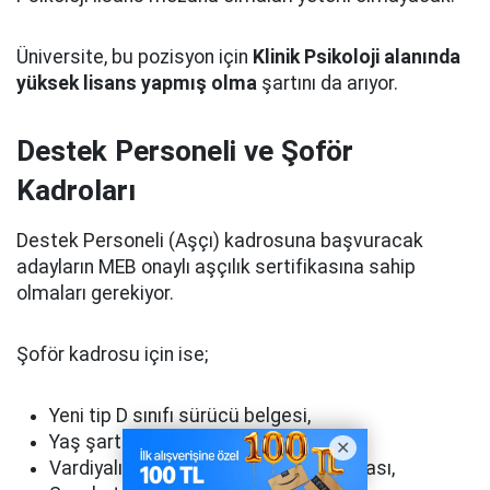
Üniversite, bu pozisyon için
Klinik Psikoloji alanında
yüksek lisans yapmış olma
şartını da arıyor.
Destek Personeli ve Şoför
Kadroları
Destek Personeli (Aşçı) kadrosuna başvuracak
adayların MEB onaylı aşçılık sertifikasına sahip
olmaları gerekiyor.
Şoför kadrosu için ise;
Yeni tip D sınıfı sürücü belgesi,
Yaş şartı,
Vardiyalı çalışmaya engel bulunmaması,