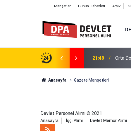
Manşetler
Günün Haberleri
Arşiv
S
DE
 Alımı 2026 | Başvuru Rehberi
24
21:48
Orta Do
Anasayfa
Gazete Manşetleri
Devlet Personel Alımı © 2021
Anasayfa
İşçi Alımı
Devlet Memur Alımı