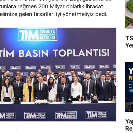
nlara rağmen 200 Milyar dolarlık İhracat
e elimize gelen fırsatları iyi yönetmeliyiz dedi.
TS
Ye
Ya
Re