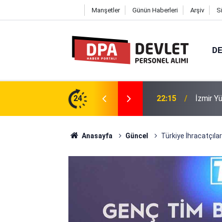
Manşetler
Günün Haberleri
Arşiv
S
DE
ü 12 Personel Alımı 2026 | Başvuru
24
21:22
İnönü Ü
Anasayfa
Güncel
Türkiye İhracatçıl