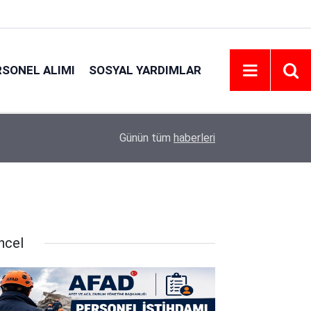
RSONEL ALIMI
SOSYAL YARDIMLAR
21:06
Emniyet Personel Alım İlanı 2026 | Şartlar
Günün tüm
haberleri
ncel