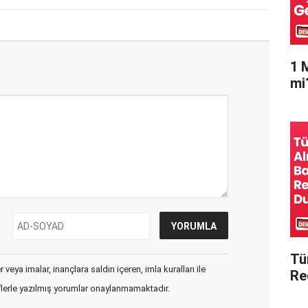
1 
mi
Tü
veya imalar, inançlara saldırı içeren, imla kuralları ile
Re
flerle yazılmış yorumlar onaylanmamaktadır.