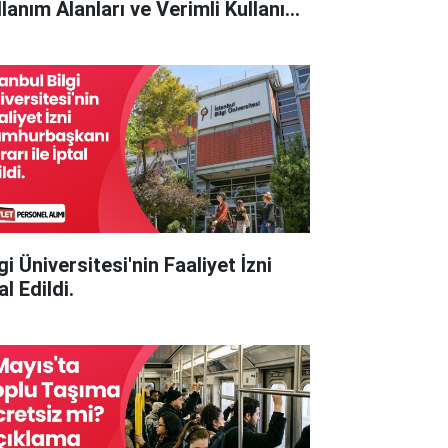
llanım Alanları ve Verimli Kullanım
çları
gi Üniversitesi'nin Faaliyet İzni
al Edildi.