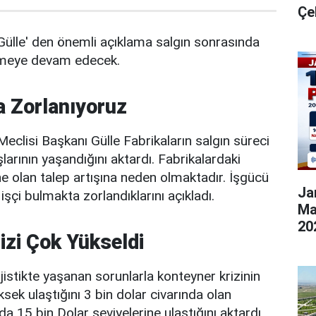
Çe
Gülle' den önemli açıklama salgın sonrasında
elmeye devam edecek.
a Zorlanıyoruz
Meclisi Başkanı Gülle Fabrikaların salgın süreci
larının yaşandığını aktardı. Fabrikalardaki
ne olan talep artışına neden olmaktadır. İşgücü
Ja
 işçi bulmakta zorlandıklarını açıkladı.
Ma
20
izi Çok Yükseldi
jistikte yaşanan sorunlarla konteyner krizinin
ksek ulaştığını 3 bin dolar civarında olan
a 15 bin Dolar seviyelerine ulaştığını aktardı.