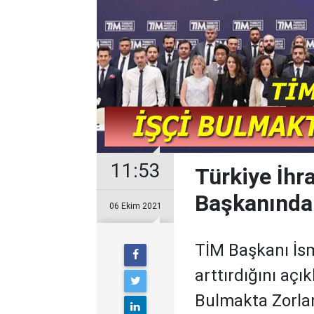
11:53
Türkiye İhra
Başkanında
06 Ekim 2021
TİM Başkanı İsm
arttırdığını açı
Bulmakta Zorlan