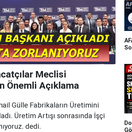
AF
So
catçılar Meclisi
n Önemli Açıklama
ail Gülle Fabrikaların Üretimini
kladı. Üretim Artışı sonrasında İşçi
Do
ıyoruz. dedi.
Gö