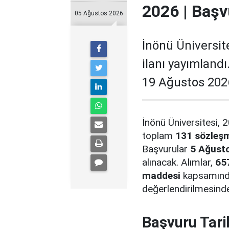
2026 | Başv
05 Ağustos 2026
İnönü Üniversit
ilanı yayımland
19 Ağustos 2026
İnönü Üniversitesi, 2
toplam
131 sözleşm
Başvurular
5 Ağusto
alınacak. Alımlar,
65
maddesi
kapsamında 
değerlendirilmesind
Başvuru Tari