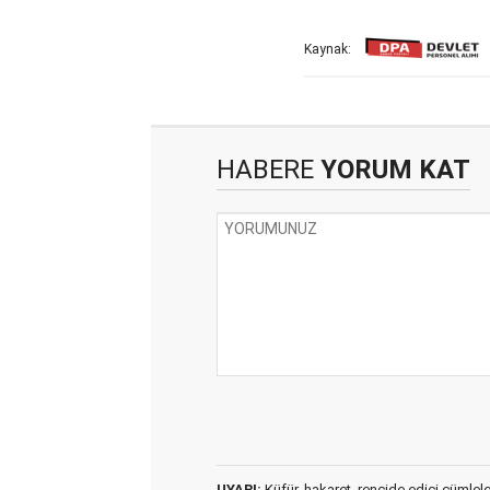
Kaynak:
HABERE
YORUM KAT
UYARI:
Küfür, hakaret, rencide edici cümleler 