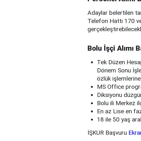
Adaylar belertilen ta
Telefon Hattı 170 v
gerçekleştirebilecekl
Bolu İşçi Alımı 
Tek Düzen Hesap 
Dönem Sonu İşle
özlük işlemlerin
MS Office program
Diksiyonu düzgün,
Bolu ili Merkez i
En az Lise en fa
18 ile 50 yaş ara
İŞKUR Başvuru
Ekran