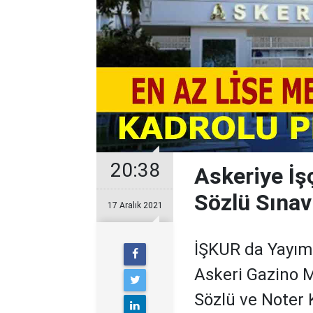
20:38
Askeriye İşç
Sözlü Sınav
17 Aralık 2021
İŞKUR da Yayıml
Askeri Gazino M
Sözlü ve Noter 