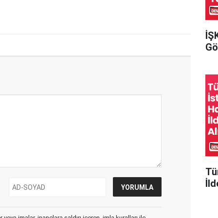
İŞ
Gör
Tü
İld
veya imalar, inançlara saldırı içeren, imla kuralları ile