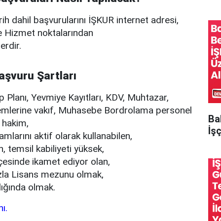
rih dahil başvurularını İŞKUR internet adresi,
e Hizmet noktalarından
erdir.
Başvuru Şartları
Planı, Yevmiye Kayıtları, KDV, Muhtazar,
mlerine vakıf, Muhasebe Bordrolama personel
Ba
e hakim,
İşç
larını aktif olarak kullanabilen,
 temsil kabiliyeti yüksek,
lçesinde ikamet ediyor olan,
zla Lisans mezunu olmak,
lığında olmak.
ı.