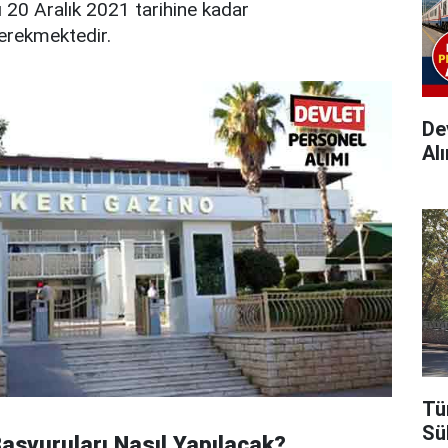
ı 20 Aralık 2021 tarihine kadar
gerekmektedir.
Dev
Alı
Tü
Sü
aşvuruları Nasıl Yapılacak?