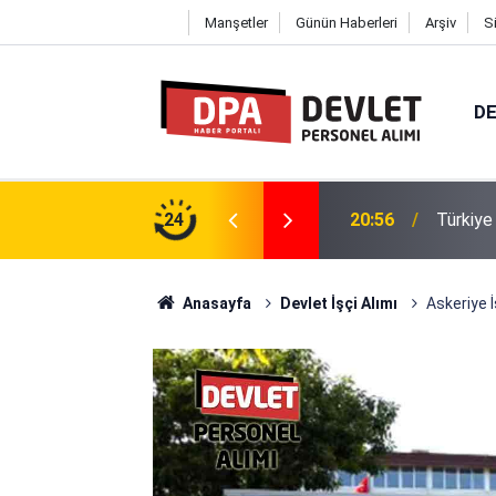
Manşetler
Günün Haberleri
Arşiv
S
DE
rsonel Alımı 2026 | Başvuru Rehberi
24
20:27
Rize Be
Anasayfa
Devlet İşçi Alımı
Askeriye İ