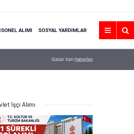
RSONEL ALIMI
SOSYAL YARDIMLAR
20:18
Gebze Teknik Üniversitesi 5 Personel Alımı 202
Günün tüm
haberleri
let İşçi Alımı