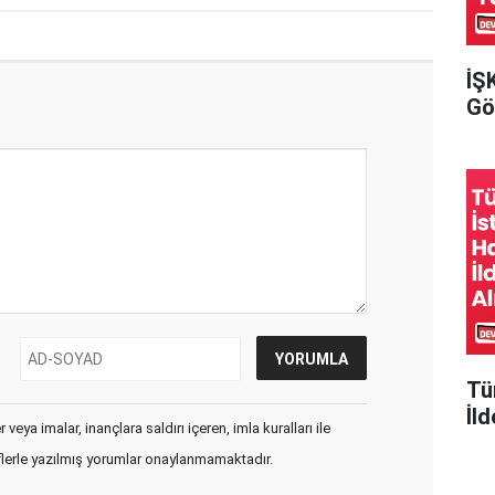
İŞ
Gör
Tü
İld
veya imalar, inançlara saldırı içeren, imla kuralları ile
flerle yazılmış yorumlar onaylanmamaktadır.