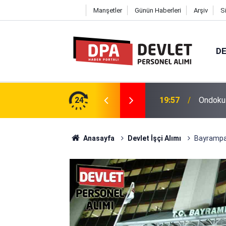
Manşetler
Günün Haberleri
Arşiv
S
DE
2026 | Başvuru Rehberi
24
19:57
Ondokuz
Anasayfa
Devlet İşçi Alımı
Bayrampaş