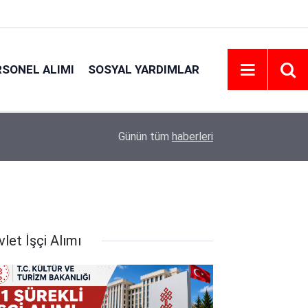
RSONEL ALIMI
SOSYAL YARDIMLAR
18:45
Eskişehir Osmangazi Üniversitesi 203 Personel 
Günün tüm
haberleri
let İşçi Alımı