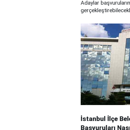
Adaylar başvuruların
gerçekleştirebilecekl
İstanbul İlçe Be
Başvuruları Nas