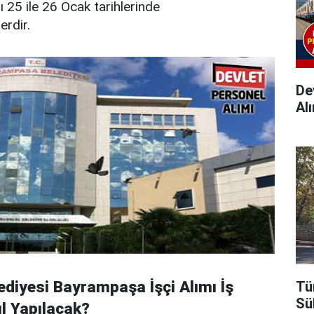
ı 25 ile 26 Ocak tarihlerinde
erdir.
Dev
Alı
lediyesi Bayrampaşa İşçi Alımı İş
Tü
Sü
ıl Yapılacak?