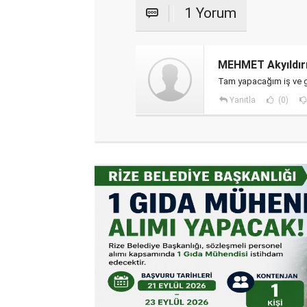
1 Yorum
MEHMET Akyıldır
Tam yapacağım iş ve gö
Yanıtla
(0)