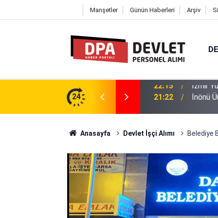
Manşetler
Günün Haberleri
Arşiv
S
DE
ü 12 Personel Alımı 2026 | Başvuru
24
21:22
İnönü Ü
Anasayfa
Devlet İşçi Alımı
Belediye 