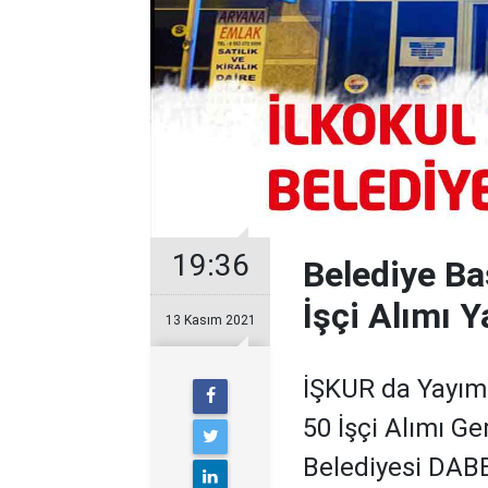
19:36
Belediye Ba
İşçi Alımı 
13 Kasım 2021
İŞKUR da Yayım
50 İşçi Alımı G
Belediyesi DABE