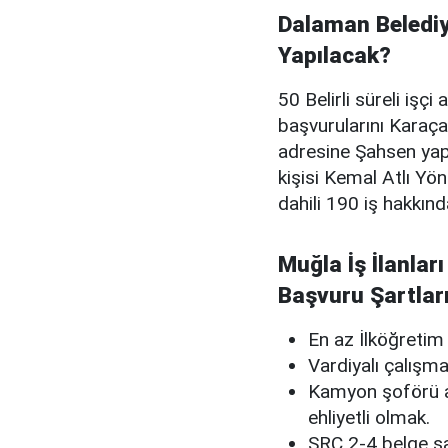
Dalaman Belediy
Yapılacak?
50 Belirli süreli işç
başvurularını Karaç
adresine Şahsen yap
kişisi Kemal Atlı Y
dahili 190 iş hakkında
Muğla İş İlanlar
Başvuru Şartlar
En az İlköğreti
Vardiyalı çalışm
Kamyon şoförü alı
ehliyetli olmak.
SRC 2-4 belge sa