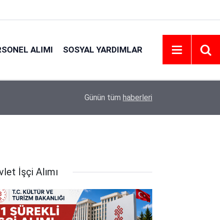
RSONEL ALIMI
SOSYAL YARDIMLAR
21:06
Emniyet Personel Alım İlanı 2026 | Şartlar
Günün tüm
haberleri
let İşçi Alımı