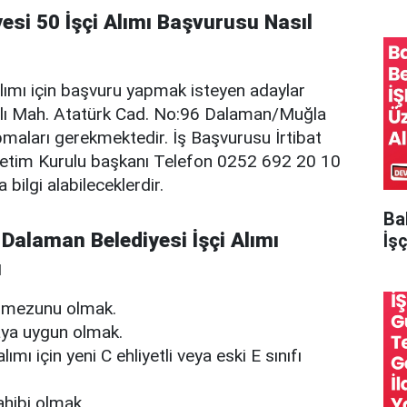
esi 50 İşçi Alımı Başvurusu Nasıl
i alımı için başvuru yapmak isteyen adaylar
alı Mah. Atatürk Cad. No:96 Dalaman/Muğla
maları gerekmektedir. İş Başvurusu İrtibat
önetim Kurulu başkanı Telefon 0252 692 20 10
 bilgi alabileceklerdir.
Ba
ı Dalaman Belediyesi İşçi Alımı
İşç
ı
m mezunu olmak.
aya uygun olmak.
mı için yeni C ehliyetli veya eski E sınıfı
hibi olmak.