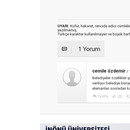
UYARI:
Küfür, hakaret, rencide edici cümleler 
yazılmamış,
Türkçe karakter kullanılmayan ve büyük har
1 Yorum
cemile özdemir
/ 
Belediyeler özellikler 
veriliyor belediye büny
elemanları sonradan k
Yanıtla
(0)