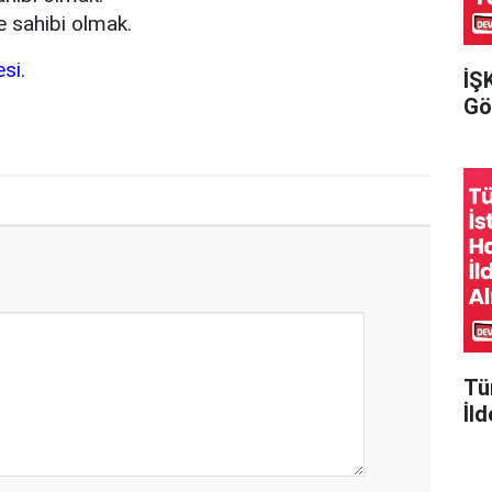
e sahibi olmak.
si.
İŞ
Gör
Tü
İld