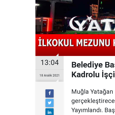
13:04
Belediye Ba
Kadrolu İşç
18 Aralık 2021
Muğla Yatağan B
gerçekleştirecek
Yayımlandı. Baş