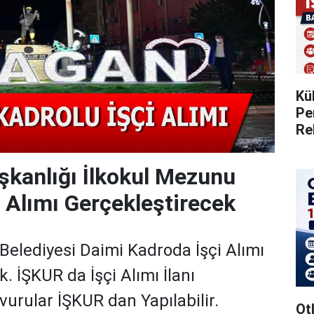
Kü
Pe
Re
şkanlığı İlkokul Mezunu
i Alımı Gerçekleştirecek
elediyesi Daimi Kadroda İşçi Alımı
. İŞKUR da İşçi Alımı İlanı
vurular İŞKUR dan Yapılabilir.
Otl