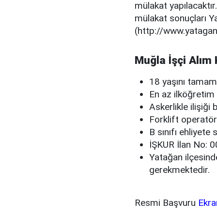
mülakat yapılacaktır.
mülakat sonuçları Y
(http://www.yatagan.b
Muğla İşçi Alım 
18 yaşını tamam
En az ilköğreti
Askerlikle ilişiğ
Forklift operatö
B sınıfı ehliyete
İŞKUR İlan No:
Yatağan ilçesind
gerekmektedir.
Resmi Başvuru
Ekra