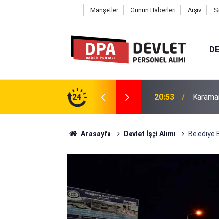
Manşetler
Günün Haberleri
Arşiv
S
DE
itesi 36 Personel Alımı 2026 | Başvuru
24
20:48
Erciyes
Anasayfa
Devlet İşçi Alımı
Belediye B