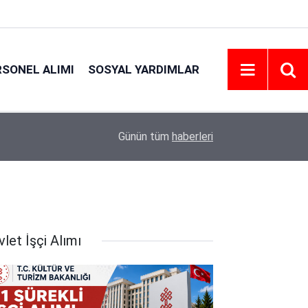
RSONEL ALIMI
SOSYAL YARDIMLAR
20:42
Emniyet Personel Alım İlanı 2026 | Şartlar
Günün tüm
haberleri
let İşçi Alımı