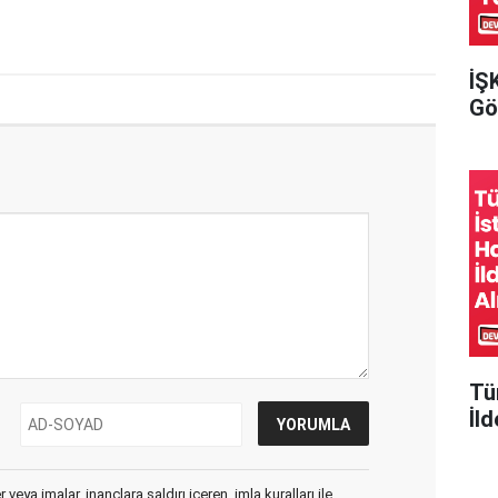
İŞ
Gör
Tü
İld
veya imalar, inançlara saldırı içeren, imla kuralları ile