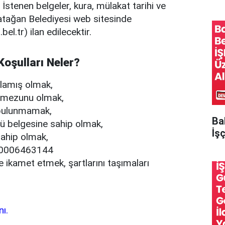
 İstenen belgeler, kura, mülakat tarihi ve
atağan Belediyesi web sitesinde
el.tr) ilan edilecektir.
Koşulları Neler?
lamış olmak,
m mezunu olmak,
i bulunmamak,
Ba
rü belgesine sahip olmak,
İşç
 sahip olmak,
 00006463144
e ikamet etmek, şartlarını taşımaları
nı.