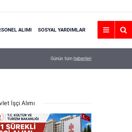
RSONEL ALIMI
SOSYAL YARDIMLAR
20:42
Emniyet Personel Alım İlanı 2026 | Şartlar
Günün tüm
haberleri
let İşçi Alımı