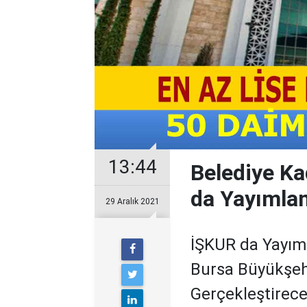
13:44
Belediye Ka
da Yayımla
29 Aralık 2021
İŞKUR da Yayım
Bursa Büyükşehi
Gerçekleştirec