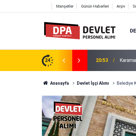
Manşetler
Günün Haberleri
Arşiv
S
DE
itesi 36 Personel Alımı 2026 | Başvuru
24
20:48
Erciyes
Anasayfa
Devlet İşçi Alımı
Belediye 