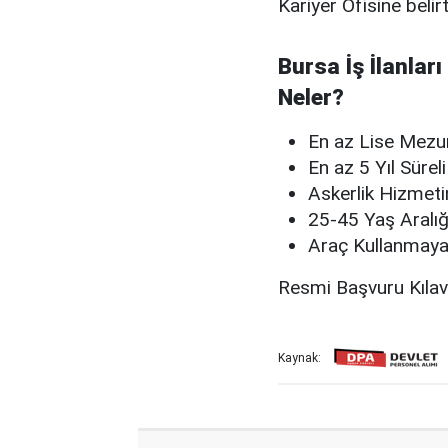
Kariyer Ofisine belirt
Bursa İş İlanları
Neler?
En az Lise Mezu
En az 5 Yıl Sürel
Askerlik Hizmet
25-45 Yaş Aralı
Araç Kullanmay
Resmi Başvuru Kıla
Kaynak: