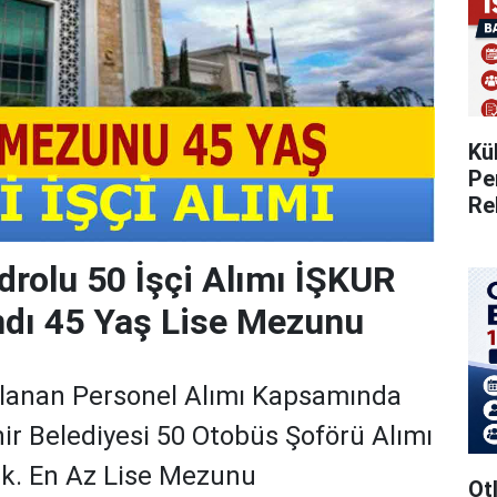
Kü
Pe
Re
drolu 50 İşçi Alımı İŞKUR
ndı 45 Yaş Lise Mezunu
lanan Personel Alımı Kapsamında
r Belediyesi 50 Otobüs Şoförü Alımı
ek. En Az Lise Mezunu
Otl