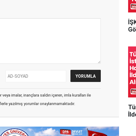
İŞ
Gör
veya imalar, inançlara saldırı içeren, imla kuralları ile
flerle yazılmış yorumlar onaylanmamaktadır.
Tü
İld