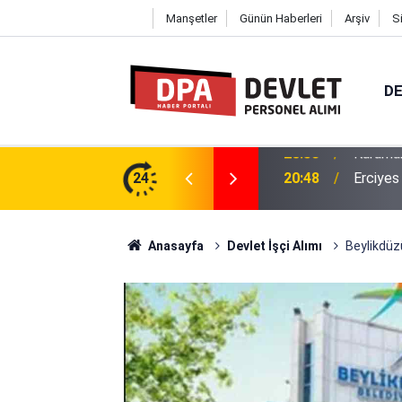
Manşetler
Günün Haberleri
Arşiv
S
DE
itesi 36 Personel Alımı 2026 | Başvuru
24
20:48
Erciyes
Anasayfa
Devlet İşçi Alımı
Beylikdüzü