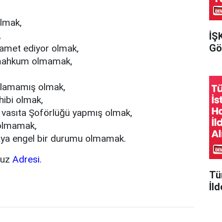
olmak,
,
İŞ
Gör
kamet ediyor olmak,
 mahkum olmamak,
mlamamış olmak,
hibi olmak,
r vasıta Şoförlüğü yapmış olmak,
i olmamak,
maya engel bir durumu olmamak.
vuz
Adresi.
Tü
İld