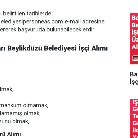
 belirtilen tarihlerde
belediyesipersoneas.com
e-mail adresine
ererek başvuruda bulunabileceklerdir.
arı Beylikdüzü Belediyesi İşçi Alımı
Ba
İşç
olmak,
,
an mahkum olmamak,
mlamamış olmak,
zunu olmak,
ü Alımı