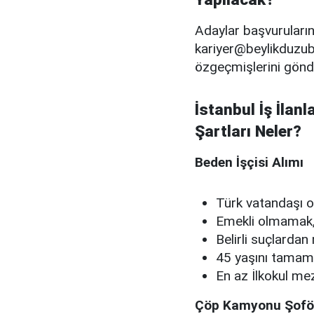
Adaylar başvurularını
kariyer@beylikduzu
özgeçmişlerini gönd
İstanbul İş İlanl
Şartları Neler?
Beden İşçisi Alımı
Türk vatandaşı 
Emekli olmamak
Belirli suçlard
45 yaşını tama
En az İlkokul me
Çöp Kamyonu Şoför