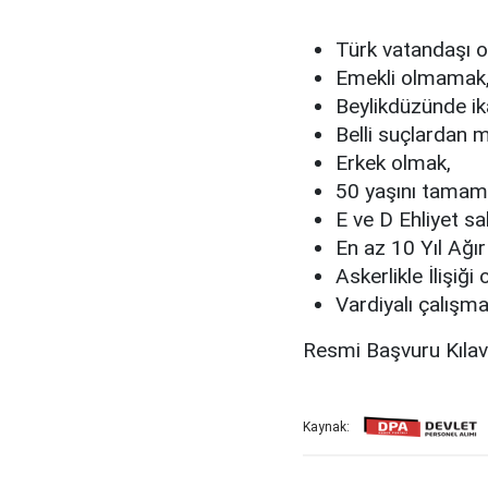
Türk vatandaşı 
Emekli olmamak
Beylikdüzünde i
Belli suçlardan
Erkek olmak,
50 yaşını tama
E ve D Ehliyet sa
En az 10 Yıl Ağı
Askerlikle İlişiğ
Vardiyalı çalış
Resmi Başvuru Kıla
Kaynak: