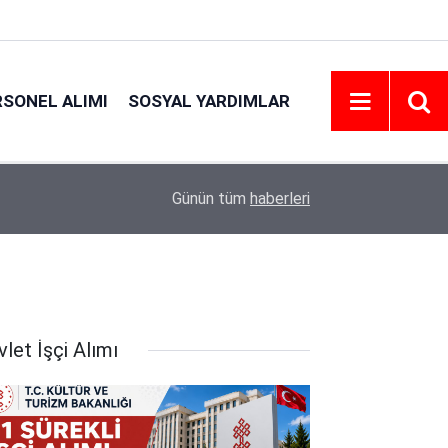
RSONEL ALIMI
SOSYAL YARDIMLAR
20:42
Emniyet Personel Alım İlanı 2026 | Şartlar
Günün tüm
haberleri
let İşçi Alımı