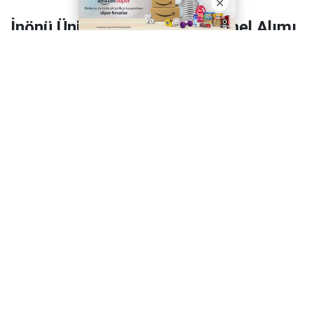
İnönü Üniversitesi 131 Personel Alımı
2026 | Başvuru Rehberi
İnönü Üniversitesi 131 sözleşmeli personel alım ilanı
yayımlandı. Başvuru süreci 5 Ağustos 2026 – 19
Ağustos 2026 tarihler arasında yürütülecek.
İnönü Üniversitesi, 2026 yılı personel alım ilanını
yayımlayarak toplam
131 sözleşmeli personel
istihdam edeceğini duyurdu. Başvurular
5 Ağustos
2026 ile 19 Ağustos 2026
tarihleri arasında alınacak.
Alımlar,
657 sayılı Devlet Memurları Kanunu'nun 4/B
maddesi
kapsamında gerçekleştirilecek olup
adayların değerlendirilmesinde KPSS puanı esas
alınacak.