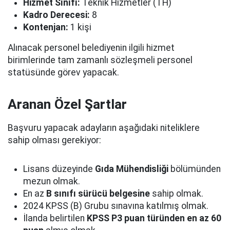
Hizmet Sınıfı:
Teknik Hizmetler (TH)
Kadro Derecesi:
8
Kontenjan:
1 kişi
Alınacak personel belediyenin ilgili hizmet
birimlerinde tam zamanlı sözleşmeli personel
statüsünde görev yapacak.
Aranan Özel Şartlar
Başvuru yapacak adayların aşağıdaki niteliklere
sahip olması gerekiyor:
Lisans düzeyinde
Gıda Mühendisliği
bölümünden
mezun olmak.
En az
B sınıfı sürücü belgesine
sahip olmak.
2024 KPSS (B) Grubu sınavına katılmış olmak.
İlanda belirtilen
KPSS P3 puan türünden en az 60