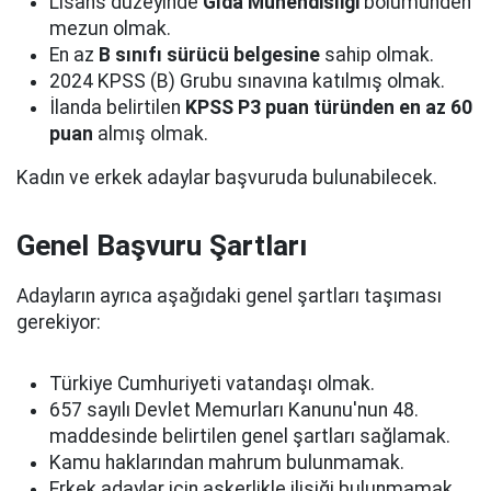
Lisans düzeyinde
Gıda Mühendisliği
bölümünden
mezun olmak.
En az
B sınıfı sürücü belgesine
sahip olmak.
2024 KPSS (B) Grubu sınavına katılmış olmak.
İlanda belirtilen
KPSS P3 puan türünden en az 60
puan
almış olmak.
Kadın ve erkek adaylar başvuruda bulunabilecek.
Genel Başvuru Şartları
Adayların ayrıca aşağıdaki genel şartları taşıması
gerekiyor:
Türkiye Cumhuriyeti vatandaşı olmak.
657 sayılı Devlet Memurları Kanunu'nun 48.
maddesinde belirtilen genel şartları sağlamak.
Kamu haklarından mahrum bulunmamak.
Erkek adaylar için askerlikle ilişiği bulunmamak,