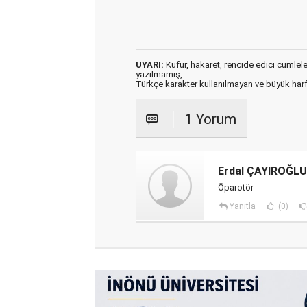
UYARI:
Küfür, hakaret, rencide edici cümleler 
yazılmamış,
Türkçe karakter kullanılmayan ve büyük har
1 Yorum
Erdal ÇAYIROĞLU
Öparotör
Yanıtla
(0)