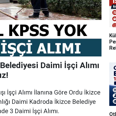
Kü
Pe
Re
 Belediyesi Daimi İşçi Alımı
ız!
ı İşçi Alımı İlanına Göre Ordu İkizce
lığı Daimi Kadroda İkizce Belediye
de 3 Daimi İşçi Alımı.
Otl