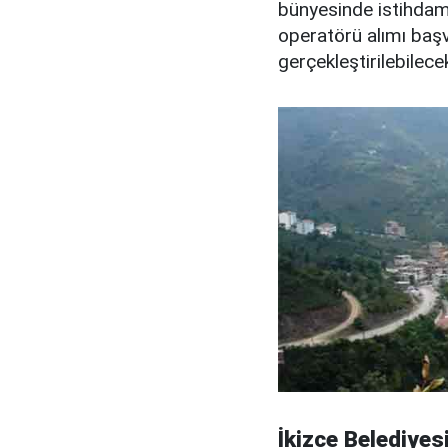
bünyesinde istihdam 
operatörü alımı başv
gerçekleştirilebilecek
İkizce Belediyes