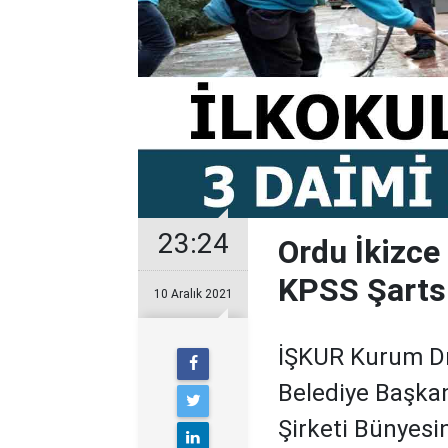
23:24
Ordu İkizce
KPSS Şarts
10 Aralık 2021
İŞKUR Kurum Dış
Belediye Başkan
Şirketi Bünyesin