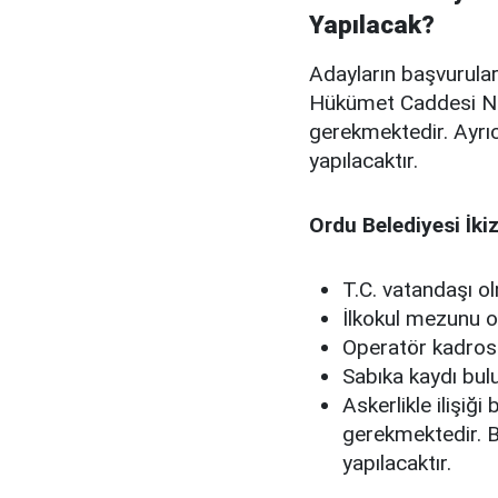
Yapılacak?
Adayların başvuruları
Hükümet Caddesi No
gerekmektedir. Ayrıc
yapılacaktır.
Ordu Belediyesi İkiz
T.C. vatandaşı o
İlkokul mezunu 
Operatör kadrosu
Sabıka kaydı bu
Askerlikle ilişiğ
gerekmektedir. B
yapılacaktır.