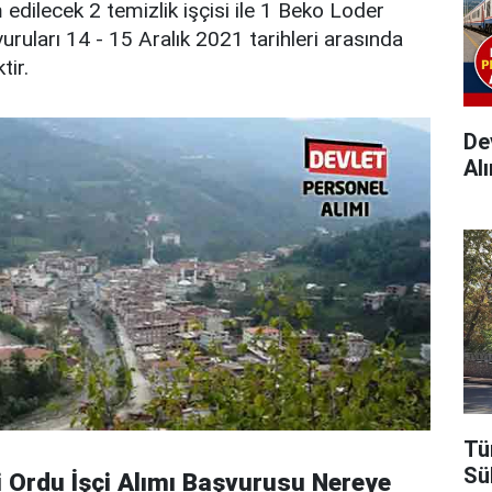
edilecek 2 temizlik işçisi ile 1 Beko Loder
uruları 14 - 15 Aralık 2021 tarihleri arasında
tir.
Dev
Alı
Tü
Sü
i Ordu İşçi Alımı Başvurusu Nereye