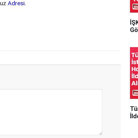
vuz
Adresi.
İŞ
Gör
Tü
İld