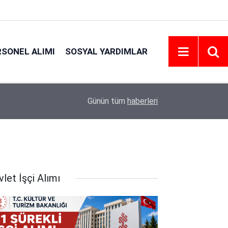
RSONEL ALIMI
SOSYAL YARDIMLAR
21:06
Emniyet Personel Alım İlanı 2026 | Şartlar
Günün tüm
haberleri
let İşçi Alımı