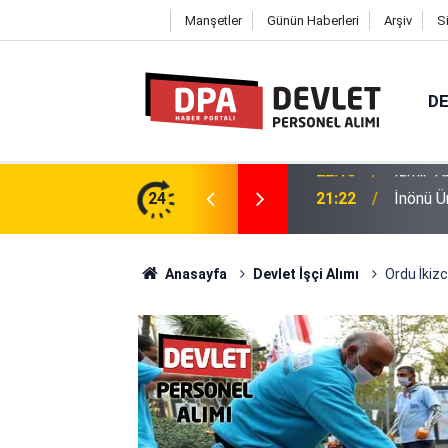
Manşetler
Günün Haberleri
Arşiv
S
DE
ü 12 Personel Alımı 2026 | Başvuru
24
21:22
İnönü Ü
Anasayfa
Devlet İşçi Alımı
Ordu İkizc