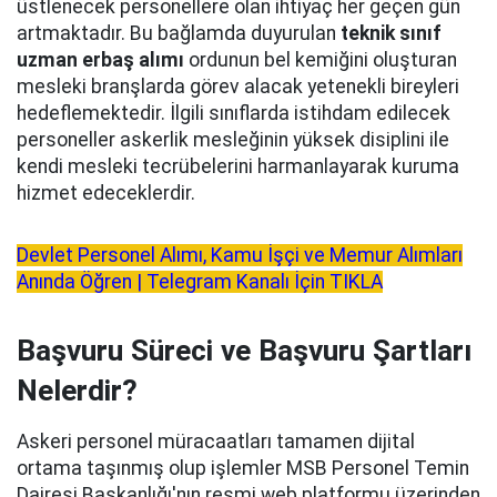
üstlenecek personellere olan ihtiyaç her geçen gün
artmaktadır. Bu bağlamda duyurulan
teknik sınıf
uzman erbaş alımı
ordunun bel kemiğini oluşturan
mesleki branşlarda görev alacak yetenekli bireyleri
hedeflemektedir. İlgili sınıflarda istihdam edilecek
personeller askerlik mesleğinin yüksek disiplini ile
kendi mesleki tecrübelerini harmanlayarak kuruma
hizmet edeceklerdir.
Devlet Personel Alımı, Kamu İşçi ve Memur Alımları
Anında Öğren | Telegram Kanalı İçin TIKLA
Başvuru Süreci ve Başvuru Şartları
Nelerdir?
Askeri personel müracaatları tamamen dijital
ortama taşınmış olup işlemler MSB Personel Temin
Dairesi Başkanlığı'nın resmi web platformu üzerinden