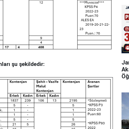
Ja
arı şu şekildedir:
Ak
Öğ