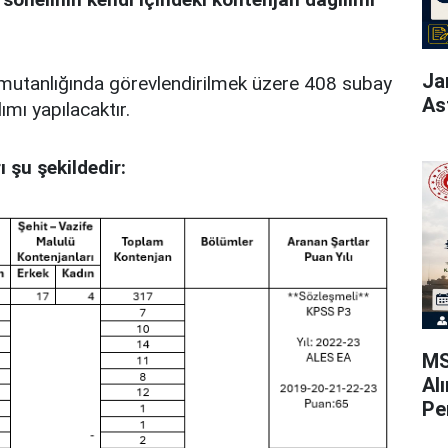
Ja
utanlığında görevlendirilmek üzere 408 subay
As
mı yapılacaktır.
 şu şekildedir:
MS
Al
Pe