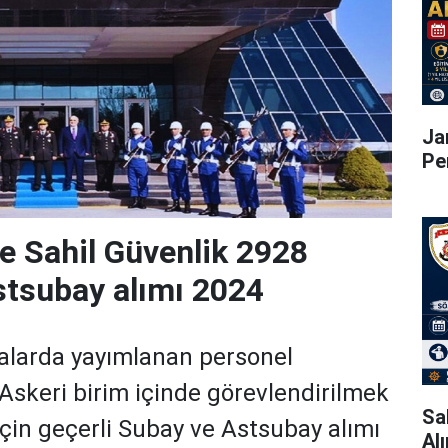
Ja
Pe
 Sahil Güvenlik 2928
stsubay alımı 2024
alarda yayımlanan personel
 Askeri birim içinde görevlendirilmek
Sa
için geçerli Subay ve Astsubay alımı
Alı