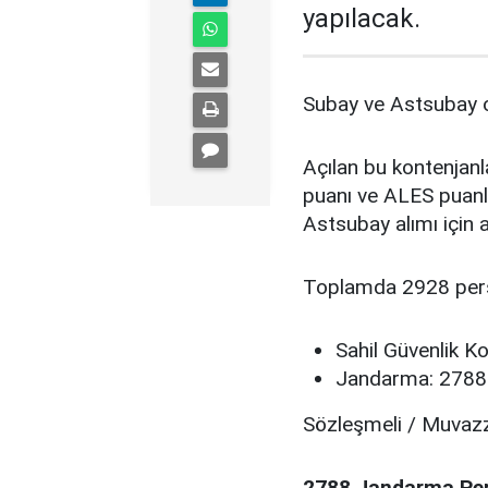
yapılacak.
Subay ve Astsubay o
Açılan bu kontenja
puanı ve ALES puanla
Astsubay alımı için a
Toplamda 2928 perso
Sahil Güvenlik Ko
Jandarma: 2788 
Sözleşmeli / Muvazza
2788 Jandarma Pers