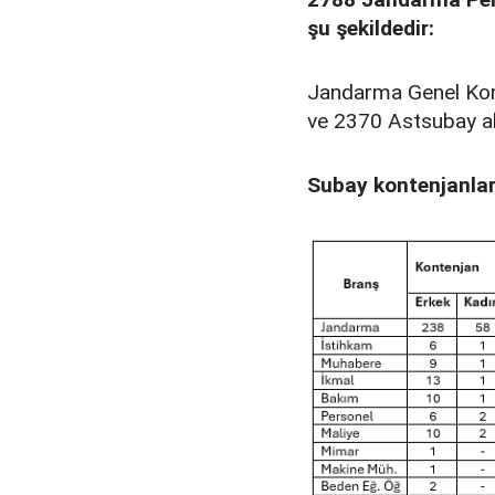
şu şekildedir:
Jandarma Genel Kom
ve 2370 Astsubay alı
Subay kontenjanları