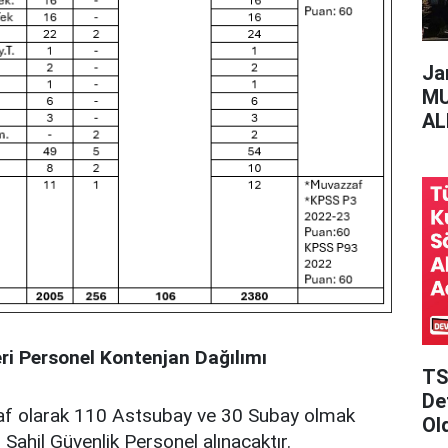
Ja
MU
AL
ri Personel Kontenjan Dağılımı
TS
Det
f olarak 110 Astsubay ve 30 Subay olmak
Ol
ahil Güvenlik Personel alınacaktır.