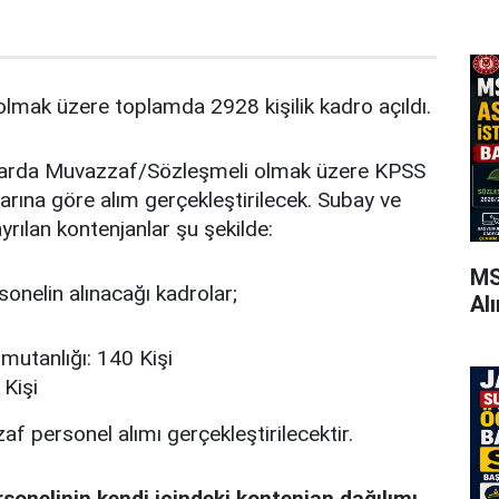
lmak üzere toplamda 2928 kişilik kadro açıldı.
nlarda Muvazzaf/Sözleşmeli olmak üzere KPSS
rına göre alım gerçekleştirilecek. Subay ve
yrılan kontenjanlar şu şekilde:
MS
nelin alınacağı kadrolar;
Al
mutanlığı: 140 Kişi
Kişi
f personel alımı gerçekleştirilecektir.
onelinin kendi içindeki kontenjan dağılımı