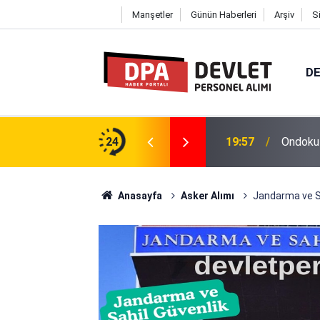
Manşetler
Günün Haberleri
Arşiv
S
DE
2026 | Başvuru Rehberi
24
19:57
Ondokuz
Anasayfa
Asker Alımı
Jandarma ve Sa