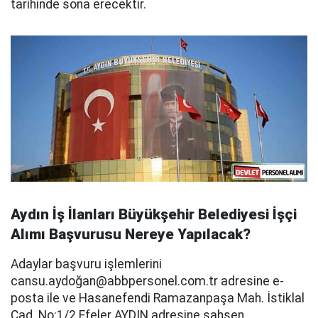
tarihinde sona erecektir.
Aydın İş İlanları Büyükşehir Belediyesi İşçi
Alımı Başvurusu Nereye Yapılacak?
Adaylar başvuru işlemlerini
cansu.aydoğ
an@abbpersonel.com.tr
adresine e-
posta ile ve Hasanefendi Ramazanpaşa Mah. İstiklal
Cad. No:1/2 Efeler AYDIN adresine şahsen