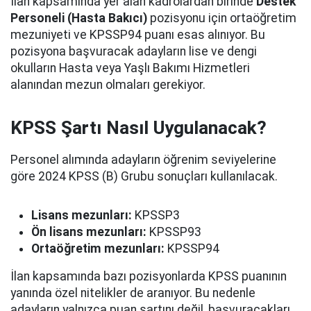
İlan kapsamında yer alan kadrolardan birinde
Destek
Personeli (Hasta Bakıcı)
pozisyonu için ortaöğretim
mezuniyeti ve KPSSP94 puanı esas alınıyor. Bu
pozisyona başvuracak adayların lise ve dengi
okulların Hasta veya Yaşlı Bakımı Hizmetleri
alanından mezun olmaları gerekiyor.
KPSS Şartı Nasıl Uygulanacak?
Personel alımında adayların öğrenim seviyelerine
göre 2024 KPSS (B) Grubu sonuçları kullanılacak.
Lisans mezunları:
KPSSP3
Ön lisans mezunları:
KPSSP93
Ortaöğretim mezunları:
KPSSP94
İlan kapsamında bazı pozisyonlarda KPSS puanının
yanında özel nitelikler de aranıyor. Bu nedenle
adayların yalnızca puan şartını değil, başvuracakları