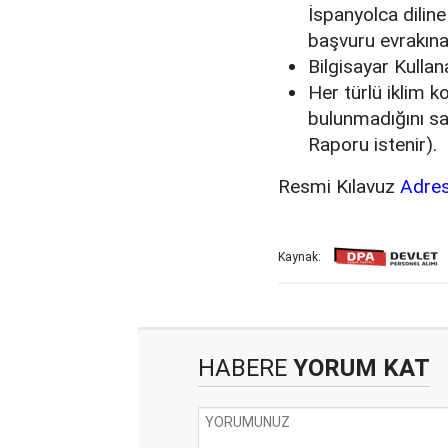
İspanyolca dilin
başvuru evrakına 
Bilgisayar Kullan
Her türlü iklim 
bulunmadığını sağ
Raporu istenir).
Resmi Kılavuz
Adres
Kaynak:
HABERE
YORUM KAT