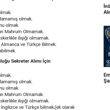
İn
Al
olmak.
mlamamış olmak.
nu olmak.
an Mahrum Olmamak.
skerlikle ilişiği olmamak.
e Almanca ve Türkçe Bilmek.
abilmek.
uğu Sekreter Alımı İçin
Em
olmak.
Şa
mlamamış olmak.
nu olmak.
an Mahrum Olmamak.
skerlikle ilişiği olmamak.
İngilizce ve Türkçe bilmek,(ek olarak