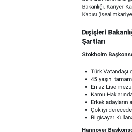
Bakanlığı, Kariyer K
Kapısı (isealimkariye
Dışişleri Bakanl
Şartları
Stokholm Başkonso
Türk Vatandaşı 
45 yaşını tama
En az Lise mezu
Kamu Haklarınd
Erkek adayların a
Çok iyi derecede
Bilgisayar Kullan
Hannover Başkonsol