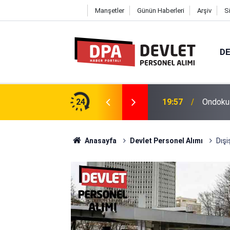
Manşetler
Günün Haberleri
Arşiv
S
DE
2026 | Başvuru Rehberi
24
19:57
Ondokuz
Anasayfa
Devlet Personel Alımı
Dışi