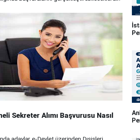
İs
Pe
An
meli Sekreter Alımı Başvurusu Nasıl
Pe
ığında adaylar e-Devlet üzerinden Dışişleri