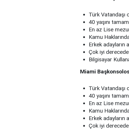
Türk Vatandaşı 
40 yaşını tama
En az Lise mezu
Kamu Haklarınd
Erkek adayların a
Çok iyi dereced
Bilgisayar Kullan
Miami Başkonsolosl
Türk Vatandaşı 
40 yaşını tama
En az Lise mezu
Kamu Haklarınd
Erkek adayların a
Çok iyi derecede 