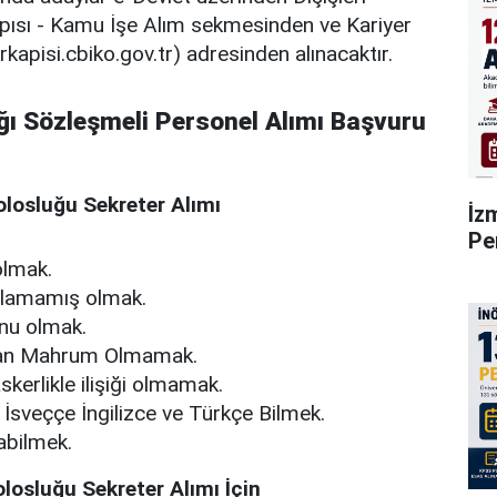
apısı - Kamu İşe Alım sekmesinden ve Kariyer
rkapisi.cbiko.gov.tr) adresinden alınacaktır.
ığı Sözleşmeli Personel Alımı Başvuru
losluğu Sekreter Alımı
İz
Pe
olmak.
mlamamış olmak.
nu olmak.
an Mahrum Olmamak.
skerlikle ilişiği olmamak.
 İsveççe İngilizce ve Türkçe Bilmek.
abilmek.
osluğu Sekreter Alımı İçin