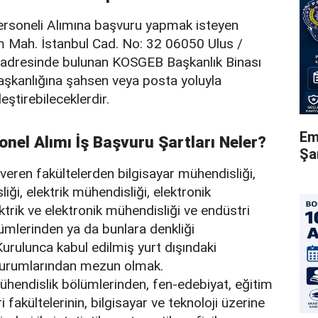
rsoneli Alımına başvuru yapmak isteyen
m Mah. İstanbul Cad. No: 32 06050 Ulus /
adresinde bulunan KOSGEB Başkanlık Binası
Başkanlığına şahsen veya posta yoluyla
eştirebileceklerdir.
Em
nel Alımı İş Başvuru Şartları Neler?
Şa
m veren fakültelerden bilgisayar mühendisliği,
iği, elektrik mühendisliği, elektronik
ktrik ve elektronik mühendisliği ve endüstri
ümlerinden ya da bunlara denkliği
rulunca kabul edilmiş yurt dışındaki
urumlarından mezun olmak.
Mühendislik bölümlerinden, fen-edebiyat, eğitim
i fakültelerinin, bilgisayar ve teknoloji üzerine