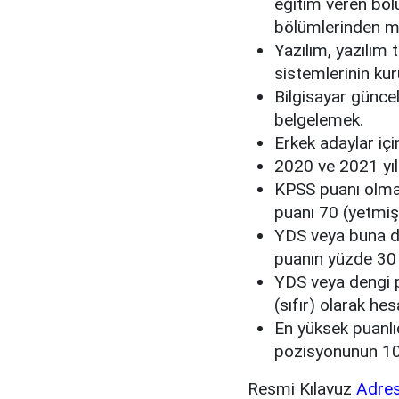
eğitim veren bölü
bölümlerinden m
Yazılım, yazılım 
sistemlerinin ku
Bilgisayar güncel
belgelemek.
Erkek adaylar içi
2020 ve 2021 yıl
KPSS puanı olma
puanı 70 (yetmiş)
YDS veya buna de
puanın yüzde 30 
YDS veya dengi p
(sıfır) olarak he
En yüksek puanlı
pozisyonunun 10 
Resmi Kılavuz
Adres