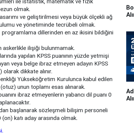
mleri ile istatistik, matematik ve fizik
Bo
ezun olmak.
Al
tasarımı ve geliştirilmesi veya büyük ölçekli ağ
rulumu ve yönetiminde tecrübeli olmak.
 programlama dillerinden en az ikisini bildiğini
n askerlikle ilişiği bulunmamak.
larında yapılan KPSS puanının yüzde yetmişi
yan veya belge ibraz etmeyen adayın KPSS
 olarak dikkate alınır.
nkliği Yükseköğretim Kurulunca kabul edilen
(otuz) unun toplamı esas alınarak.
Ad
uanını ibraz etmeyenlerin yabancı dil puanı 0
Al
saplanacaktır.
dan başlanarak sözleşmeli bilişim personeli
(on) katı aday arasında olmak.
i.