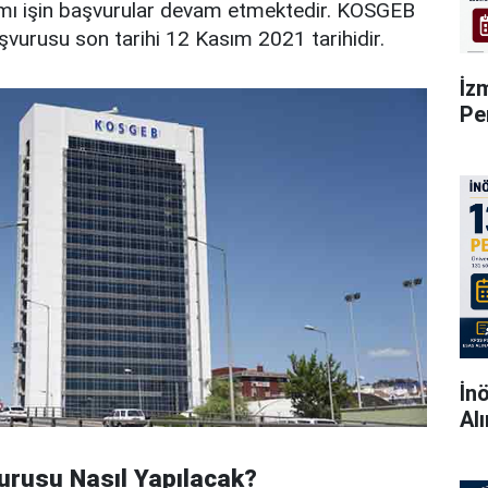
mı işin başvurular devam etmektedir. KOSGEB
şvurusu son tarihi 12 Kasım 2021 tarihidir.
İz
Pe
İn
Al
rusu Nasıl Yapılacak?