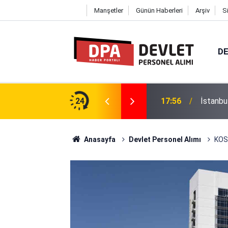
Manşetler
Günün Haberleri
Arşiv
S
DE
i 203 Personel Alımı 2026 | Başvuru
24
17:56
İstanbu
Anasayfa
Devlet Personel Alımı
KOSG