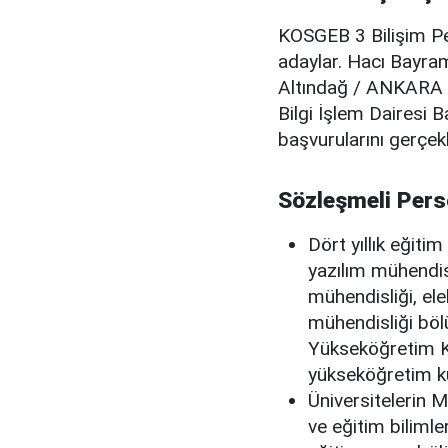
KOSGEB 3 Bilişim Pe
adaylar. Hacı Bayra
Altındağ / ANKARA 
Bilgi İşlem Dairesi 
başvurularını gerçekl
Sözleşmeli Perso
Dört yıllık eğiti
yazılım mühendisl
mühendisliği, ele
mühendisliği böl
Yükseköğretim Ku
yükseköğretim k
Üniversitelerin 
ve eğitim bilimler