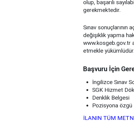
olup, başarılı sayıla
gerekmektedir.
Sınav sonuçlarının aç
değişiklik yapma hak
www.kosgeb.gov.tr a
etmekle yükümlüdür
Başvuru İçin Gere
İngilizce Sınav 
SGK Hizmet Dö
Denklik Belgesi
Pozisyona özgü i
İLANIN TÜM METN