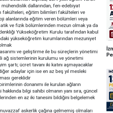
r mühendislik dallarından, fen-edebiyat
m fakülteleri, eğitim bilimleri fakülteleri ve
oji alanlarında eğitim veren bölümleri veya
matik ve fizik bölümlerinden mezun olmak ya da
li denkliği Yükseköğretim Kurulu tarafından kabul
ındaki yükseköğretim kurumlarından mezuniyet
 olmak
İz
tasarımı ve geliştirme ile bu süreçlerin yönetimi
Pe
li ağ sistemlerinin kurulumu ve yönetimi
im şartı; ücret tavanı iki katını aşmayacaklar
 diğer adaylar için ise en az beş yıl mesleki
ması gereklidir
birimlerinin donanımı ile kurulan ağların
 hakkında bilgi sahibi olmanın yanı sıra, güncel
rinden en az iki tanesini bildiğini belgelemek
 muvazzaf askerlik çağına gelmemiş olmaları