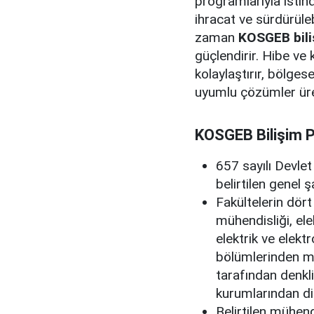
programlarıyla istihd
ihracat ve sürdürüleb
zaman
KOSGEB biliş
güçlendirir. Hibe ve
kolaylaştırır, bölges
uyumlu çözümler üre
KOSGEB Bilişim P
657 sayılı Devl
belirtilen genel 
Fakültelerin dört 
mühendisliği, ele
elektrik ve elekt
bölümlerinden m
tarafından denkl
kurumlarından d
Belirtilen mühend