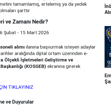
zmetini tamamlamış, ertelemiş ya da yedek
İn
olmaları şarttır
Al
eri ve Zamanı Nedir?
6 Şubat - 15 Mart 2026
soneli alımı
ilanına başvurmak isteyen adaylar
 tarihler aralığında dijital ortam üzerinden e-
a Ölçekli İşletmeleri Geliştirme ve
 Başkanlığı (KOSGEB)
ekranına girerek
Em
Şa
ÇİN TIKLAYINIZ
me ve Duyurular