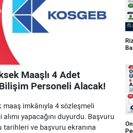
Ri
Ba
sek Maaşlı 4 Adet
Bilişim Personeli Alacak!
 maaş imkânıyla 4 sözleşmeli
li alımı yapacağını duyurdu. Başvuru
On
u tarihleri ve başvuru ekranına
Pe