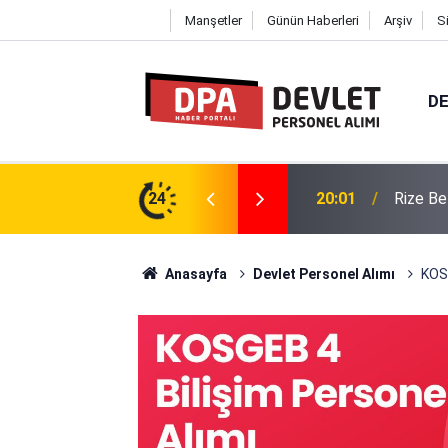
Manşetler
Günün Haberleri
Arşiv
S
DE
2026 | Başvuru Rehberi
24
19:57
Ondokuz
Anasayfa
Devlet Personel Alımı
KOSG