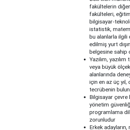
fakültelerin diğe
fakülteleri, eğiti
bilgisayar-teknol
istatistik, mate
bu alanlarla ilgi
edilmiş yurt dış
belgesine sahip
Yazılım, yazılım 
veya büyük ölçek
alanlarında deney
için en az üç yıl,
tecrübenin bulun
Bilgisayar çevre 
yönetim güvenliği
programlama dille
zorunludur
Erkek adayların,