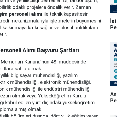
amı ve yenilikçiliği destekler. Dijital dönüşüm,
ilirlik odaklı projelere öncelik verir. Zaman
im personeli alımı
ile teknik kapasitesini
 kredi mekanizmalarıyla işletmelerin büyümesini
İs
Pe
el kalkınmaya katkı sağlar ve ulusal politikalara
tir.
ersoneli Alımı Başvuru Şartları
et Memurları Kanunu’nun 48. maddesinde
şartlara sahip olmak
yıllık bilgisayar mühendisliği, yazılım
ktrik mühendisliği, elektronik mühendisliği,
ronik mühendisliği ile endüstri mühendisliği
An
ezun olmak veya Yükseköğretim Kurulu
Pe
iği kabul edilen yurt dışındaki yükseköğretim
iploma almış olmak
islik bölümleri dışında, dört yıllık eğitim veren