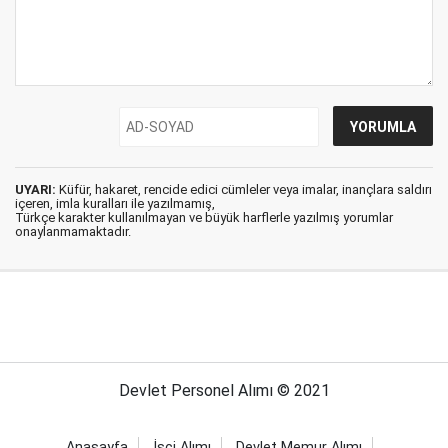
UYARI:
Küfür, hakaret, rencide edici cümleler veya imalar, inançlara saldırı
içeren, imla kuralları ile yazılmamış,
Türkçe karakter kullanılmayan ve büyük harflerle yazılmış yorumlar
onaylanmamaktadır.
Devlet Personel Alımı © 2021
Anasayfa
İşçi Alımı
Devlet Memur Alımı