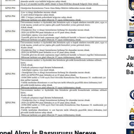
Ja
Ak
Ba
onel Alımı İş Başvurusu Nereye