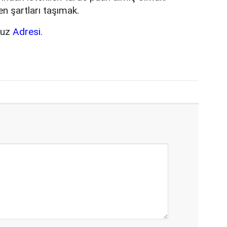
len şartları taşımak.
vuz
Adresi.