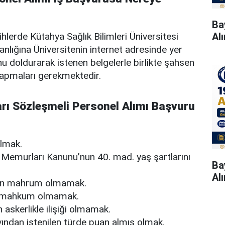
Ba
rihlerde Kütahya Sağlık Bilimleri Üniversitesi
Al
nlığına Üniversitenin internet adresinde yer
 doldurarak istenen belgelerle birlikte şahsen
yapmaları gerekmektedir.
arı Sözleşmeli Personel Alımı Başvuru
olmak.
t Memurları Kanunu’nun 40. mad. yaş şartlarını
Ba
Al
an mahrum olmamak.
an mahkum olmamak.
n askerlikle ilişiği olmamak.
ndan istenilen türde puan almış olmak.