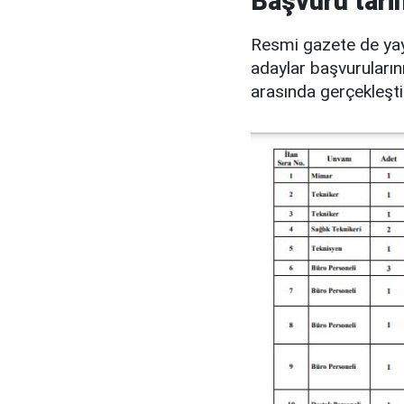
Başvuru tarih
Resmi gazete de yay
adaylar başvuruların
arasında gerçekleştir