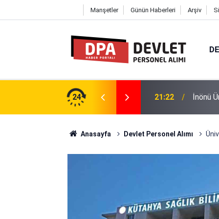
Manşetler
Günün Haberleri
Arşiv
S
DE
ü 12 Personel Alımı 2026 | Başvuru
24
21:22
İnönü Ü
Anasayfa
Devlet Personel Alımı
Üniv