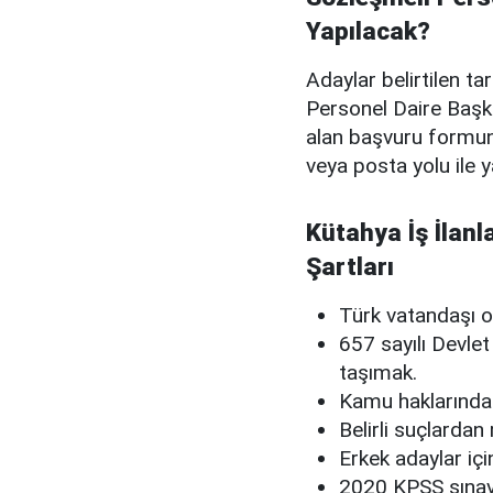
Yapılacak?
Adaylar belirtilen ta
Personel Daire Başka
alan başvuru formunu
veya posta yolu ile 
Kütahya İş İlanl
Şartları
Türk vatandaşı 
657 sayılı Devle
taşımak.
Kamu haklarınd
Belirli suçlard
Erkek adaylar içi
2020 KPSS sınavı