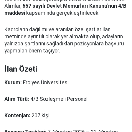
Alımlar,
657 sayılı Devlet Memurları Kanunu'nun 4/B
maddesi
kapsamında gerçekleştirilecek.
Kadroların dağılımı ve aranılan özel şartlar ilan
metninde ayrıntılı olarak yer almakta olup, adayların
yalnızca şartlarını sağladıkları pozisyonlara başvuru
yapmaları önem taşıyor.
İlan Özeti
Kurum:
Erciyes Üniversitesi
Alım Türü:
4/B Sözleşmeli Personel
Kontenjan:
207 kişi
Başvuru Tarihleri:
7 Ağustos 2026 – 21 Ağustos