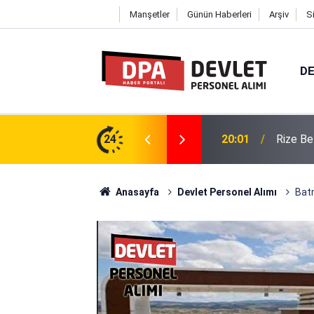
Manşetler
Günün Haberleri
Arşiv
S
DE
2026 | Başvuru Rehberi
24
19:57
Ondokuz
Anasayfa
Devlet Personel Alımı
Batm