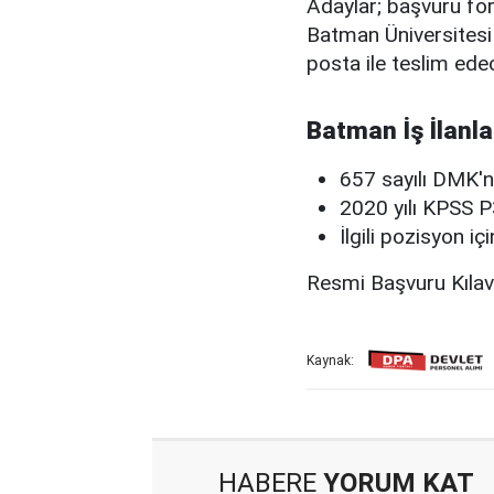
Adaylar; başvuru form
Batman Üniversitesi 
posta ile teslim edec
Batman İş İlanla
657 sayılı DMK'n
2020 yılı KPSS P
İlgili pozisyon i
Resmi Başvuru Kıla
Kaynak:
HABERE
YORUM KAT