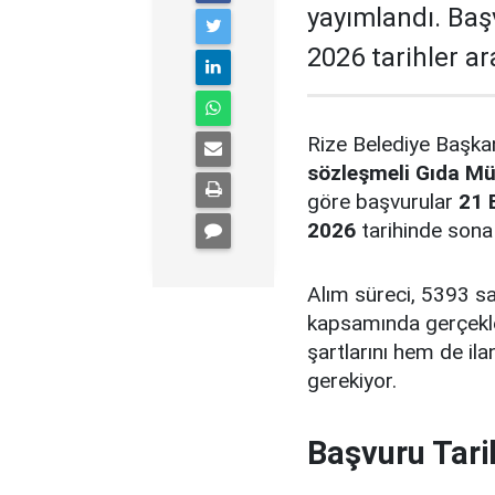
yayımlandı. Baş
2026 tarihler a
Rize Belediye Başka
sözleşmeli Gıda Mü
göre başvurular
21 
2026
tarihinde sona
Alım süreci, 5393 say
kapsamında gerçekle
şartlarını hem de ila
gerekiyor.
Başvuru Tari