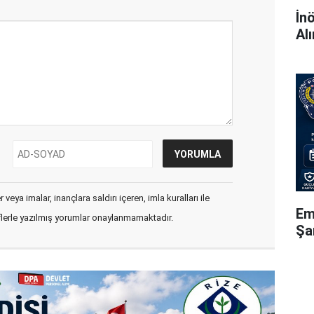
İn
Al
veya imalar, inançlara saldırı içeren, imla kuralları ile
Em
flerle yazılmış yorumlar onaylanmamaktadır.
Şa