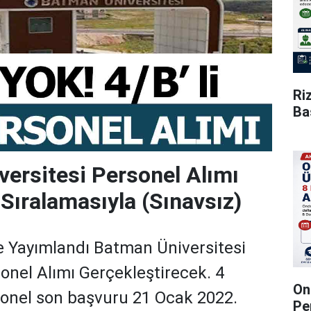
Ri
Ba
ersitesi Personel Alımı
ıralamasıyla (Sınavsız)
 Yayımlandı Batman Üniversitesi
onel Alımı Gerçekleştirecek. 4
On
sonel son başvuru 21 Ocak 2022.
Pe