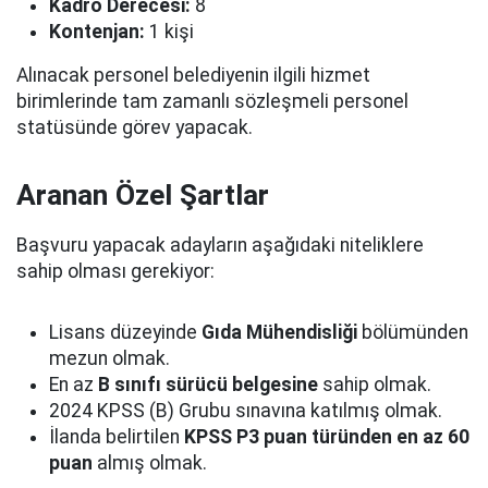
Kadro Derecesi:
8
Kontenjan:
1 kişi
Alınacak personel belediyenin ilgili hizmet
birimlerinde tam zamanlı sözleşmeli personel
statüsünde görev yapacak.
Aranan Özel Şartlar
Başvuru yapacak adayların aşağıdaki niteliklere
sahip olması gerekiyor:
Lisans düzeyinde
Gıda Mühendisliği
bölümünden
mezun olmak.
En az
B sınıfı sürücü belgesine
sahip olmak.
2024 KPSS (B) Grubu sınavına katılmış olmak.
İlanda belirtilen
KPSS P3 puan türünden en az 60
puan
almış olmak.